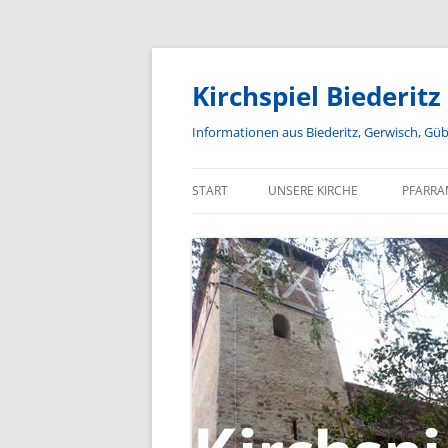
Zum
Inhalt
springen
Kirchspiel Biederitz
Informationen aus Biederitz, Gerwisch, Gü
START
UNSERE KIRCHE
PFARRA
GEMEINDEKIRCHENRAT
JUNGE GEMEINDE
SENIORENTREFF