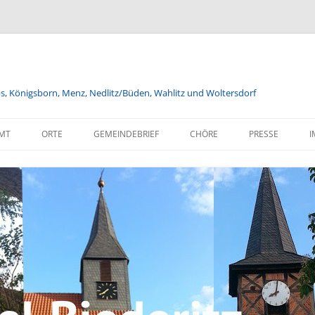
bs, Königsborn, Menz, Nedlitz/Büden, Wahlitz und Woltersdorf
MT
ORTE
GEMEINDEBRIEF
CHÖRE
PRESSE
I
FÖRDERVEREINE
JUGENDGOTTESDIENST
VERANSTALTUNGEN DER
HERBSTASTERN