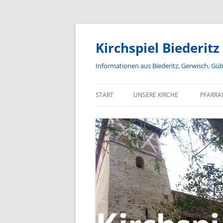
Zum
Inhalt
springen
Kirchspiel Biederitz
Informationen aus Biederitz, Gerwisch, Gü
START
UNSERE KIRCHE
PFARRA
GEMEINDEKIRCHENRAT
JUNGE GEMEINDE
SENIORENTREFF