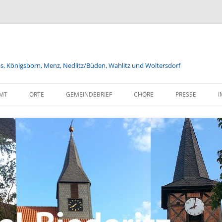
bs, Königsborn, Menz, Nedlitz/Büden, Wahlitz und Woltersdorf
MT
ORTE
GEMEINDEBRIEF
CHÖRE
PRESSE
I
FÖRDERVEREINE
JUGENDGOTTESDIENST
VERANSTALTUNGEN DER
HERBSTASTERN