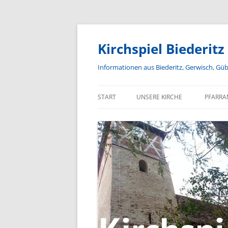
Zum
Inhalt
springen
Kirchspiel Biederitz
Informationen aus Biederitz, Gerwisch, Gü
START
UNSERE KIRCHE
PFARRA
GEMEINDEKIRCHENRAT
JUNGE GEMEINDE
SENIORENTREFF