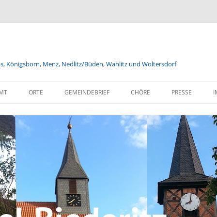
bs, Königsborn, Menz, Nedlitz/Büden, Wahlitz und Woltersdorf
MT
ORTE
GEMEINDEBRIEF
CHÖRE
PRESSE
I
FÖRDERVEREINE
JUGENDGOTTESDIENST
VERANSTALTUNGEN DER
HERBSTASTERN